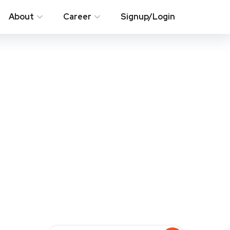
About
Career
Signup/Login