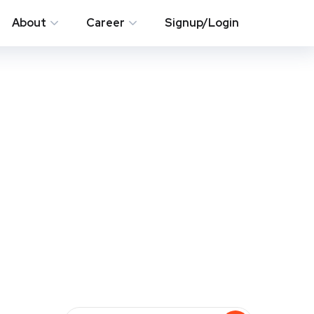
About
Career
Signup/Login